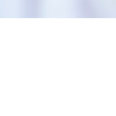
Uit de Enquête komt
regelmatig naar voren dat
potentiële klanten graag
klantenreacties zouden willen
lezen. Hieraan voldoen wij
graag en daarom kunt u
hieronder uw reactie geven
over Klein Paradijs.