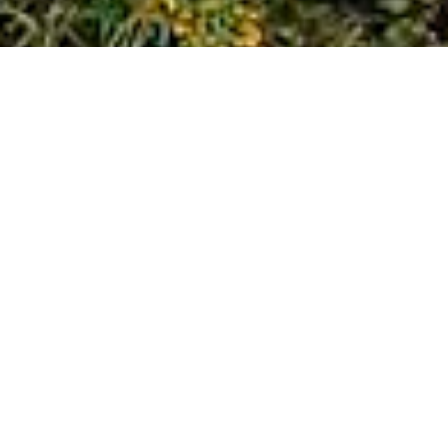
Hieronder onze selectie
occasions Chalets & Caravans​