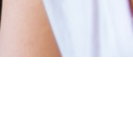
Uit de Enquête komt
regelmatig naar voren dat
potentiële klanten graag