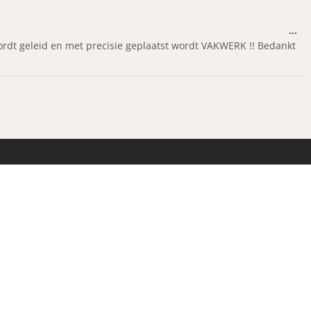
…
ordt geleid en met precisie geplaatst wordt VAKWERK !! Bedankt
AAK
 afspraak en/of kom zelf kijken.
angen u graag met een kopje koffie.
ijn op het terrein niet toegestaan