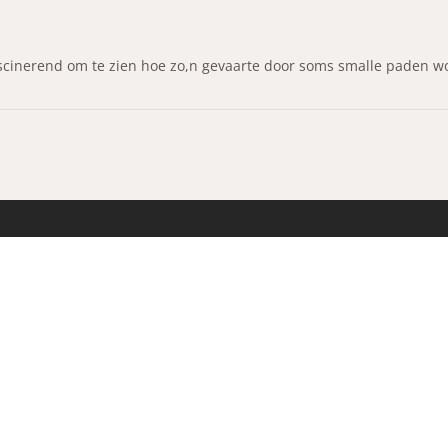
ascinerend om te zien hoe zo,n gevaarte door soms smalle paden w
AANBOD
AFSPR
Vrijdag
Chalets & Caravans
Maak een
Occasions
Wij ontv
Financiering
Fabriek
Honden z
Transport