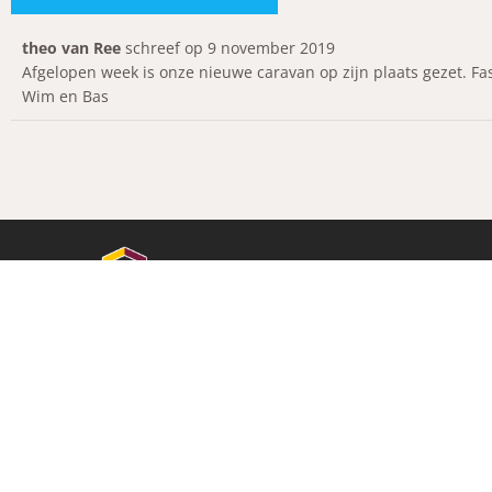
theo van Ree
schreef op
9 november 2019
Afgelopen week is onze nieuwe caravan op zijn plaats gezet. F
Wim en Bas
OPENINGSTIJDEN
Maandag / Dinsdag / 
Paramariboweg 11-13
van 11.00 – 17.00 uur
7333 PA Apeldoorn
(055) 5332050
Zaterdag & Zondag
info@kleinparadijs.nl
van 11.00 – 16.00 uur
Volg ons op Facebook
Volg ons op Instagram