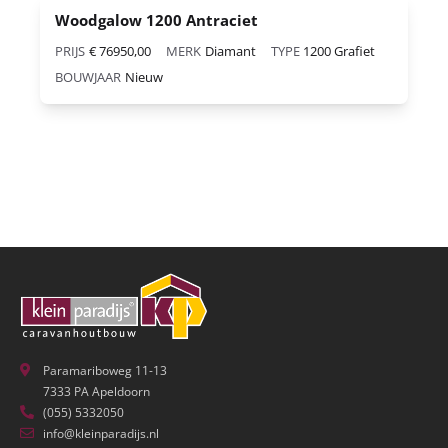
Woodgalow 1200 Antraciet
PRIJS
€ 76950,00
MERK
Diamant
TYPE
1200 Grafiet
BOUWJAAR
Nieuw
Paramariboweg 11-13
7333 PA Apeldoorn
(055) 5332050
info@kleinparadijs.nl