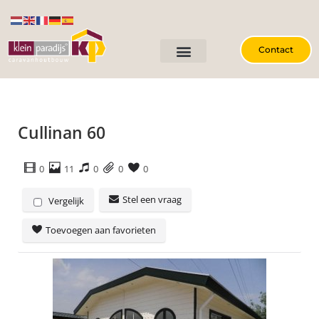
Contact
Cullinan 60
0
11
0
0
0
Stel een vraag
Vergelijk
Toevoegen aan favorieten