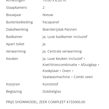
Afmetingen
10.00 x 6.20 m.
Slaapkamers
2
Bouwjaar
Nieuw
Buitenbekleding
Facapanel
Dakafwerking
Boerderijdak Pannen
Badkamer
Ja, Luxe badkamer inclusief
Apart toilet
Ja
Verwarming
Ja, Centrale verwarming
Keuken
Ja, Luxe keuken inclusief
Koel/Vriescombinatie
Afzuigkap
Kookplaat
Oven
Vaatwasmachine
Combi oven
Kozijnen
Kunststof
Beglazing
Dubbelglas
PRIJS SHOWMODEL, ZEER COMPLEET €155000,00